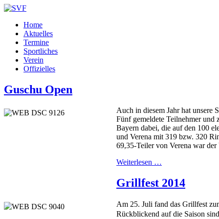
Home
Aktuelles
Termine
Sportliches
Verein
Offizielles
Guschu Open
Auch in diesem Jahr hat unsere
Fünf gemeldete Teilnehmer und 
Bayern dabei, die auf den 100 e
und Verena mit 319 bzw. 320 Rin
69,35-Teiler von Verena war der 
Weiterlesen …
Grillfest 2014
Am 25. Juli
fand das Grillfest z
Rückblickend auf die Saison sin