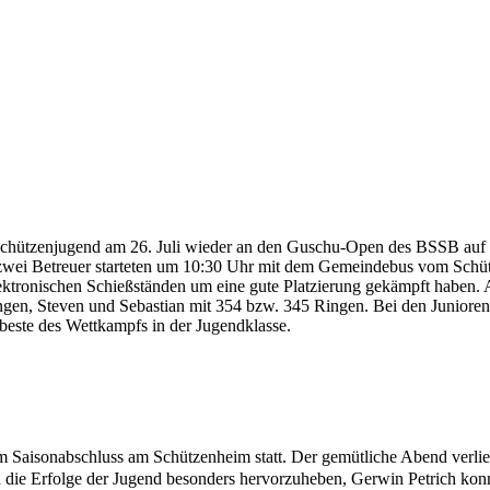
 Schützenjugend am 26. Juli wieder an den Guschu-Open des BSSB au
zwei Betreuer starteten um 10:30 Uhr mit dem Gemeindebus vom Schüt
lektronischen Schießständen um eine gute Platzierung gekämpft haben.
gen, Steven und Sebastian mit 354 bzw. 345 Ringen. Bei den Junioren 
beste des Wettkampfs in der Jugendklasse.
um Saisonabschluss am Schützenheim statt. Der gemütliche Abend verlief
d die Erfolge der Jugend besonders hervorzuheben, Gerwin Petrich ko